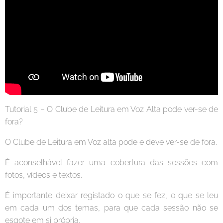
Tutorial 5 – O Clube de Leitura em Voz Alta pode ver-se de
fora?
O Clube de Leitura em Voz alta pode e deve ver-se de fora.
É aconselhável fazer uma cobertura das sessões com
fotos, vídeos e textos.
É importante deixar registado o que se fez, o que se leu
em cada um dos temas, para que cada sessão não se
esgote em si própria.