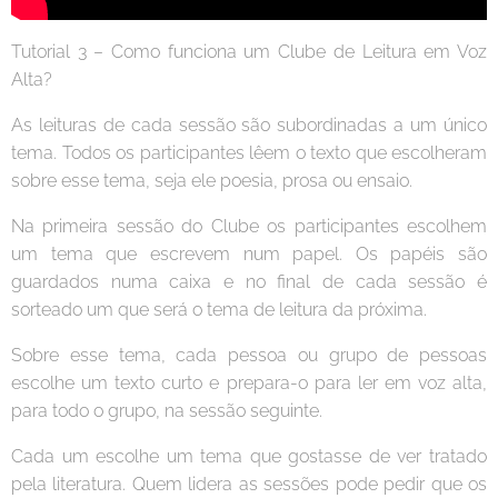
Tutorial 3 – Como funciona um Clube de Leitura em Voz
Alta?
As leituras de cada sessão são subordinadas a um único
tema. Todos os participantes lêem o texto que escolheram
sobre esse tema, seja ele poesia, prosa ou ensaio.
Na primeira sessão do Clube os participantes escolhem
um tema que escrevem num papel. Os papéis são
guardados numa caixa e no final de cada sessão é
sorteado um que será o tema de leitura da próxima.
Sobre esse tema, cada pessoa ou grupo de pessoas
escolhe um texto curto e prepara-o para ler em voz alta,
para todo o grupo, na sessão seguinte.
Cada um escolhe um tema que gostasse de ver tratado
pela literatura. Quem lidera as sessões pode pedir que os