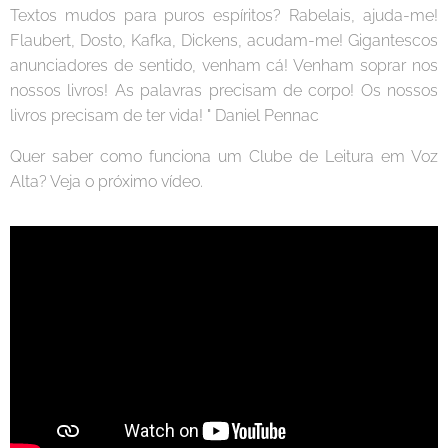
Textos mudos para puros espíritos? Rabelais, ajuda-me!
Flaubert, Dosto, Kafka, Dickens, acudam-me! Gigantescos
anunciadores de sentido, venham cá! Venham soprar nos
nossos livros! As palavras precisam de corpo! Os nossos
livros precisam de ter vida! " Daniel Pennac
Quer saber como funciona um Clube de Leitura em Voz
Alta? Veja o próximo vídeo.