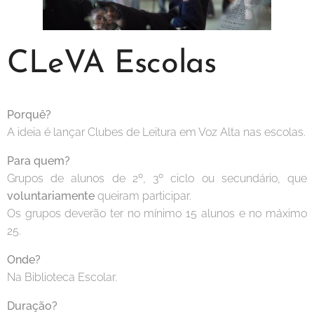
CLeVA Escolas
Porquê?
A ideia é lançar Clubes de Leitura em Voz Alta nas escolas.
Para quem?
Grupos de alunos de 2º, 3º ciclo ou secundário, que
voluntariamente
queiram participar.
Os grupos deverão ter no mínimo 15 alunos e no máximo
25.
Onde?
Na Biblioteca Escolar.
Duração?