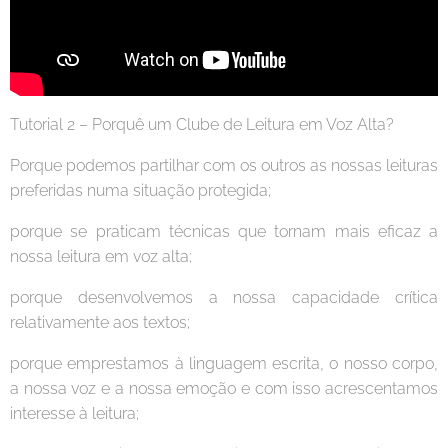
Tutorial 2 – Porquê um Clube de Leitura em Voz Alta?
Porque podemos partilhar com os outros as nossas leituras
preferidas numa situação protegida;
porque se praticam técnicas que tornam mais eficaz a
nossa leitura em voz alta;
porque desenvolvemos a nossa capacidade crítica
relativamente aos textos;
porque emprestamos à linguagem escrita, o nosso corpo,
a nossa voz e a nossa emoção e com isso acrescentamos
interesse à leitura;