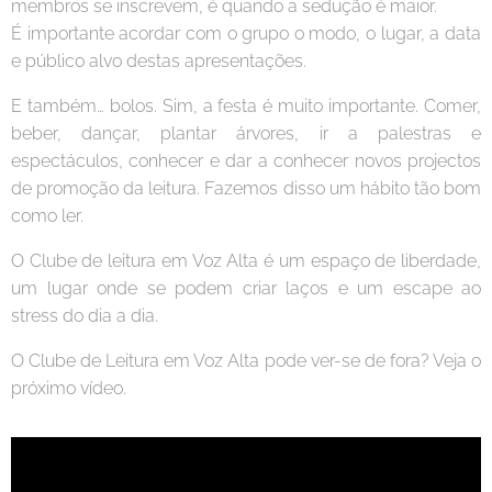
membros se inscrevem, é quando a sedução é maior.
É importante acordar com o grupo o modo, o lugar, a data
e público alvo destas apresentações.
E também… bolos. Sim, a festa é muito importante. Comer,
beber, dançar, plantar árvores, ir a palestras e
espectáculos, conhecer e dar a conhecer novos projectos
de promoção da leitura. Fazemos disso um hábito tão bom
como ler.
O Clube de leitura em Voz Alta é um espaço de liberdade,
um lugar onde se podem criar laços e um escape ao
stress do dia a dia.
O Clube de Leitura em Voz Alta pode ver-se de fora? Veja o
próximo vídeo.