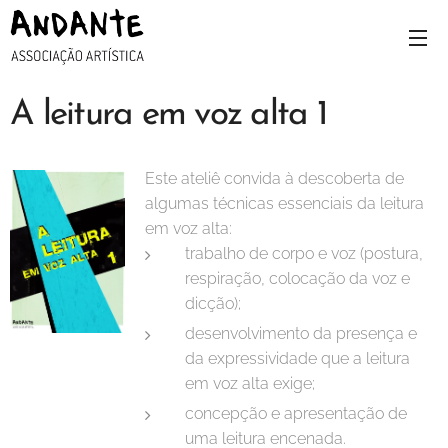
A leitura em voz alta 1
Este ateliê convida à descoberta de
algumas técnicas essenciais da leitura
em voz alta:
trabalho de corpo e voz (postura,
respiração, colocação da voz e
dicção);
desenvolvimento da presença e
da expressividade que a leitura
em voz alta exige;
concepção e apresentação de
uma leitura encenada.