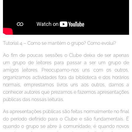
Tutorial 4 – Como se mantém o grupo? Como evolui?
Ao fim de poucas sessões o Clube deixa de ser apenas
um grupo de leitores para passar a ser um grupo de
amigos leitores. Preocupamo-nos uns com os outros,
organizamos actividades fora da biblioteca e dos horários
normais, emprestamos livros uns aos outros, damos a
conhecer autores que prezamos e fazemos apresentações
públicas das nossas leituras.
As apresentações públicas são feitas normalmente no final
do período definido para o Clube e são fundamentais. É
quando o grupo se abre à comunidade, é quando novos