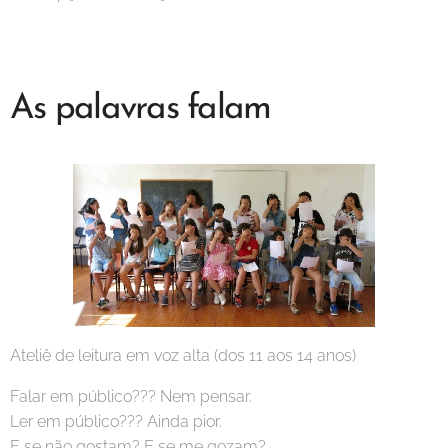
As palavras falam
Ateliê de leitura em voz alta (dos 11 aos 14 anos)
Falar em público??? Nem pensar.
Ler em público??? Ainda pior.
E se não gostam? E se me gozam?