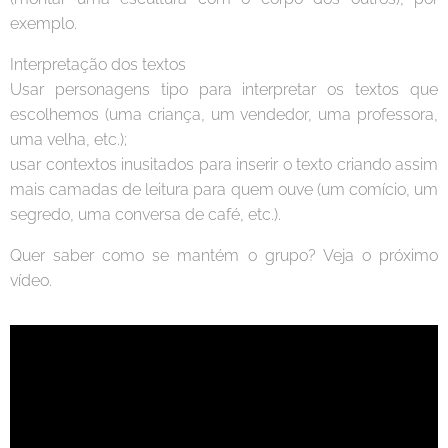
exemplo.
Interpretação dos textos
Usar personagens tipo para interpretar os textos que
escolhemos (uma criança, um vendedor, uma professora,
uma velha, etc.);
usar contextos inusitados para inserir o texto criando assim
mais camadas de leitura para quem ouve (um comício, um
segredo, uma conversa de café, etc.).
Quer saber como se mantém o grupo? Veja o próximo
vídeo.