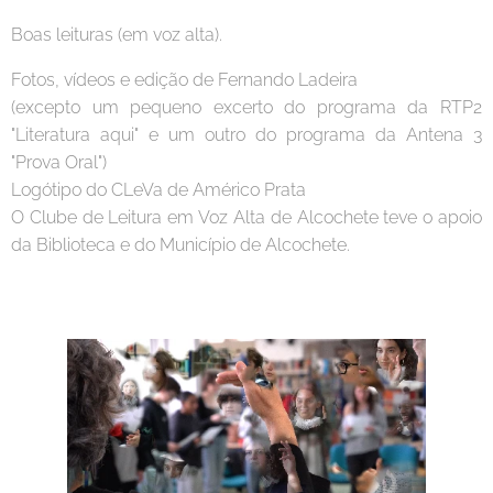
Boas leituras (em voz alta).
Fotos, vídeos e edição de Fernando Ladeira
(excepto um pequeno excerto do programa da RTP2
"Literatura aqui" e um outro do programa da Antena 3
"Prova Oral")
Logótipo do CLeVa de Américo Prata
O Clube de Leitura em Voz Alta de Alcochete teve o apoio
da Biblioteca e do Município de Alcochete.