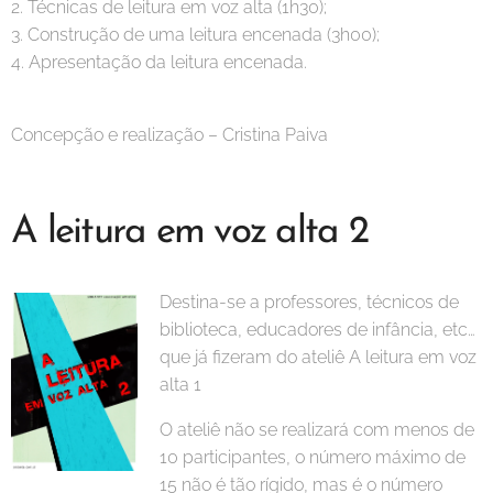
2. Técnicas de leitura em voz alta (1h30);
3. Construção de uma leitura encenada (3h00);
4. Apresentação da leitura encenada.
Concepção e realização – Cristina Paiva
A leitura em voz alta 2
Destina-se a professores, técnicos de
biblioteca, educadores de infância, etc…
que já fizeram do ateliê A leitura em voz
alta 1
O ateliê não se realizará com menos de
10 participantes, o número máximo de
15 não é tão rígido, mas é o número