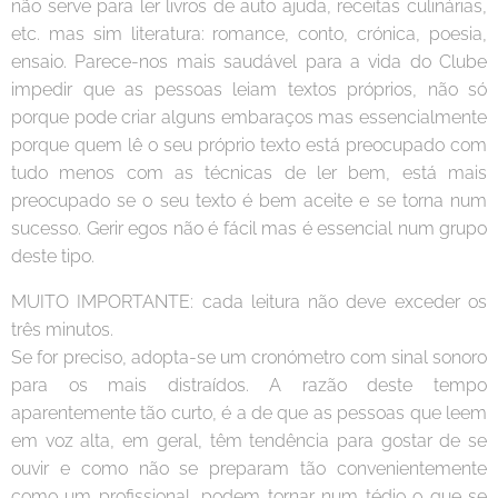
não serve para ler livros de auto ajuda, receitas culinárias,
etc. mas sim literatura: romance, conto, crónica, poesia,
ensaio. Parece-nos mais saudável para a vida do Clube
impedir que as pessoas leiam textos próprios, não só
porque pode criar alguns embaraços mas essencialmente
porque quem lê o seu próprio texto está preocupado com
tudo menos com as técnicas de ler bem, está mais
preocupado se o seu texto é bem aceite e se torna num
sucesso. Gerir egos não é fácil mas é essencial num grupo
deste tipo.
MUITO IMPORTANTE: cada leitura não deve exceder os
três minutos.
Se for preciso, adopta-se um cronómetro com sinal sonoro
para os mais distraídos. A razão deste tempo
aparentemente tão curto, é a de que as pessoas que leem
em voz alta, em geral, têm tendência para gostar de se
ouvir e como não se preparam tão convenientemente
como um profissional, podem tornar num tédio o que se