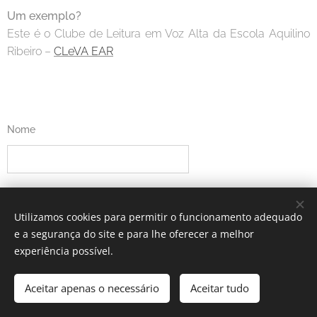
Um exemplo?
Este é o Clube de Leitura em Voz Alta da Escola Aquilino
Ribeiro –
CLeVA EAR
Nome
E-mail
Utilizamos cookies para permitir o funcionamento adequado
e a segurança do site e para lhe oferecer a melhor
experiência possível.
Mensagem
Aceitar apenas o necessário
Aceitar tudo