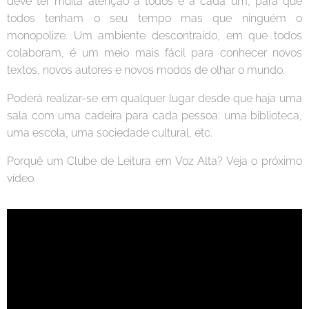
deve ter muita atenção a todos e a cada um, para que
todos tenham o seu tempo mas que ninguém o
monopolize. Um ambiente descontraído, em que todos
colaboram, é um meio mais fácil para conhecer novos
textos, novos autores e novos modos de olhar o mundo.
Poderá realizar-se em qualquer lugar desde que haja uma
sala com uma cadeira para cada pessoa: uma biblioteca,
uma escola, uma sociedade cultural, etc.
Porquê um Clube de Leitura em Voz Alta? Veja o próximo
vídeo.