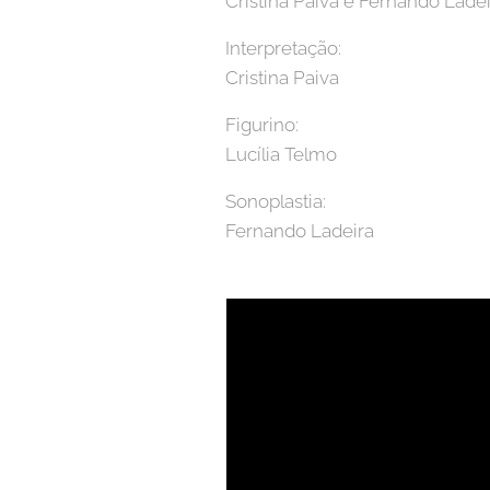
Cristina Paiva e Fernando Ladei
Interpretação:
Cristina Paiva
Figurino:
Lucília Telmo
Sonoplastia:
Fernando Ladeira