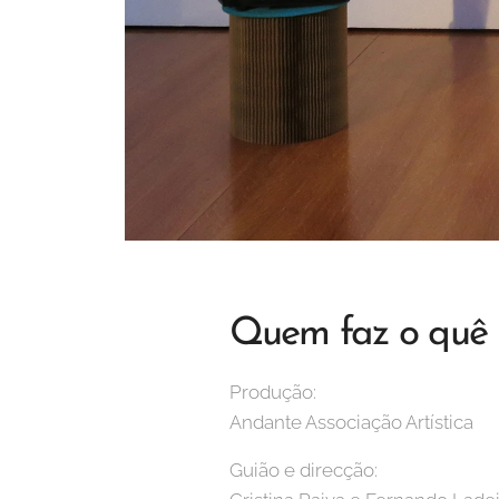
Quem faz o quê
Produção:
Andante Associação Artística
Guião e direcção: