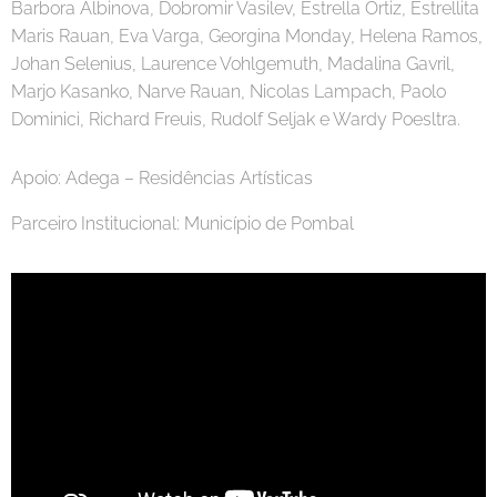
Barbora Albinova, Dobromir Vasilev, Estrella Ortiz, Estrellita
Maris Rauan, Eva Varga, Georgina Monday, Helena Ramos,
Johan Selenius, Laurence Vohlgemuth, Madalina Gavril,
Marjo Kasanko, Narve Rauan, Nicolas Lampach, Paolo
Dominici, Richard Freuis, Rudolf Seljak e Wardy Poesltra.
Apoio: Adega – Residências Artísticas
Parceiro Institucional: Município de Pombal