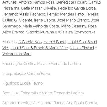
Antunes
,
António Ramos Rosa
,
Bénédicte Houart
,
Camilo
Pessanha
,
Cátia Mazari Oliveira
,
Federico García Lorca
,
Fernando Assis Pacheco
,
Fernão Mendes Pinto
,
Ferreira
Gullar
,
Gil Vicente
,
Irene Lisboa
,
José Mário Branco
,
José
Saramago
,
Maria Velho da Costa
,
Mário Cesariny
,
Rosa
Alice Branco
,
Sidónio Muralha
e
Wislawa Szymborska
Músicas:
A Garota Não
,
Harold Budd
,
Liquid Soul & Vini
Vici
,
Liquid Soul & EmoK & Martin Vice
,
Nicola Piovani
e
Volcano on Mars
Encenação: Cristina Paiva e Fernando Ladeira
Interpretação: Cristina Paiva
Figurinos: Lucília Telmo
Som, Luz, Fotografia e Vídeo: Fernando Ladeira
Agradecimentos: Alessandra Racca, Ana Paula Correia,