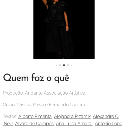
Quem faz o quê
Produção: Andante Associação Artística
Guião: Cristina Paiva e Fernando Ladeira
Textos:
Alberto Pimenta
,
Alejandra Pizarnik
,
Alexandre O
´Neill
,
Álvaro de Campos
,
Ana Luísa Amaral
,
António Lobo