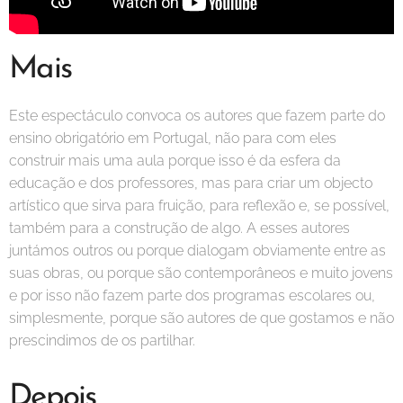
Mais
Este espectáculo convoca os autores que fazem parte do
ensino obrigatório em Portugal, não para com eles
construir mais uma aula porque isso é da esfera da
educação e dos professores, mas para criar um objecto
artístico que sirva para fruição, para reflexão e, se possível,
também para a construção de algo. A esses autores
juntámos outros ou porque dialogam obviamente entre as
suas obras, ou porque são contemporâneos e muito jovens
e por isso não fazem parte dos programas escolares ou,
simplesmente, porque são autores de que gostamos e não
prescindimos de os partilhar.
Depois