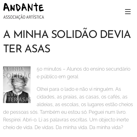
A MINHA SOLIDÃO DEVIA
TER ASAS
50 minutos – Alunos do ensino secundário
e público em geral
Olhei para o lado e não vi ninguém. As
cidades, as praias, as casas, os cafés, as
aldeias, as escolas, os lugares estão cheios
de pessoas sós. Também eu estou só. Peguei num livro.
Respirei. Abri-o. Li as palavras escritas. Um objecto inerte
cheio de vida. De vidas. Da minha vida. Da minha vida?