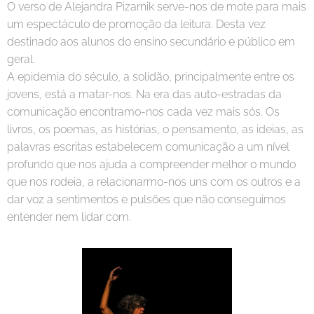
O verso de Alejandra Pizarnik serve-nos de mote para mais
um espectáculo de promoção da leitura. Desta vez
destinado aos alunos do ensino secundário e público em
geral.
A epidemia do século, a solidão, principalmente entre os
jovens, está a matar-nos. Na era das auto-estradas da
comunicação encontramo-nos cada vez mais sós. Os
livros, os poemas, as histórias, o pensamento, as ideias, as
palavras escritas estabelecem comunicação a um nível
profundo que nos ajuda a compreender melhor o mundo
que nos rodeia, a relacionarmo-nos uns com os outros e a
dar voz a sentimentos e pulsões que não conseguimos
entender nem lidar com.