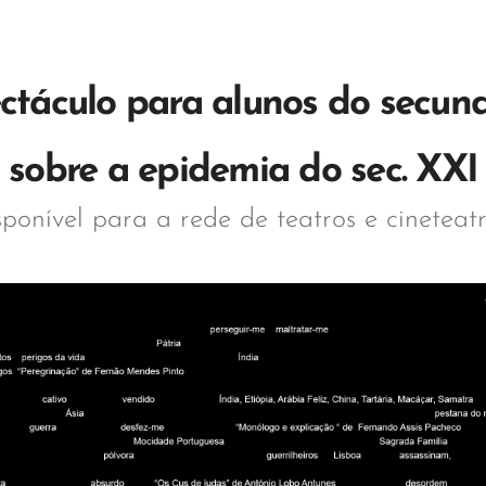
ctáculo para alunos do secun
sobre a epidemia do sec. XXI
sponível para a rede de teatros e cineteat