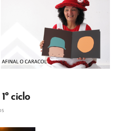
º ciclo
os