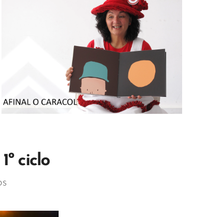
º ciclo
os