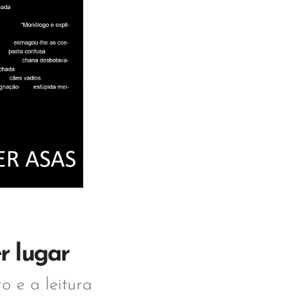
r lugar
o e a leitura