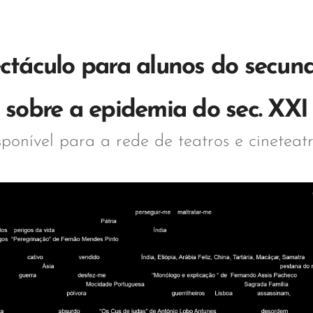
ctáculo para alunos do secun
sobre a epidemia do sec. XXI
sponível para a rede de teatros e cineteat