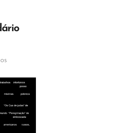
dário
ros