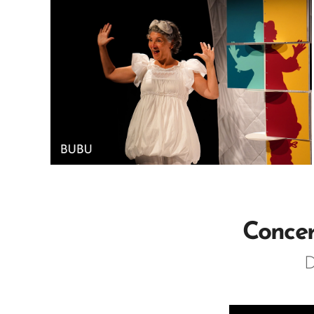
Concer
D