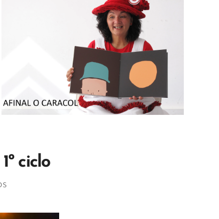
º ciclo
os