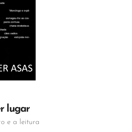
r lugar
o e a leitura