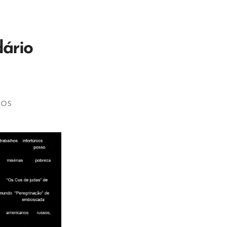
dário
ros