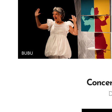
Concer
D