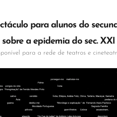
ctáculo para alunos do secun
sobre a epidemia do sec. XXI
sponível para a rede de teatros e cineteat